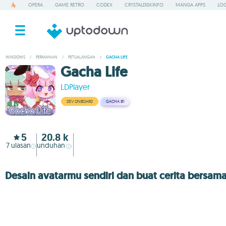
OPERA
GAME RETRO
CODEX
CRYSTALDISKINFO
MANGA APPS
LOG
WINDOWS
/
PERMAINAN
/
PETUALANGAN
/
GACHA LIFE
Gacha Life
LDPlayer
DEV ONBOARD
GACHA
#1
5
20.8 k
7
ulasan
unduhan
Desain avatarmu sendiri dan buat cerita bersam