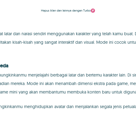
Hapus iklan dan lainnya dengan Turbo
ar dan narasi sendiri menggunakan karakter yang telah kamu buat. D
an kisah-kisah yang sangat interaktif dan visual. Mode ini cocok unt
beda
kinkanmu menjelajahi berbagai latar dan bertemu karakter lain. Di sin
badian mereka. Mode ini akan menambah dimensi ekstra pada game, mem
 game mini yang akan membantumu membuka konten baru untuk digunak
ngkinkanmu menghidupkan avatar dan menjalankan segala jenis petualan