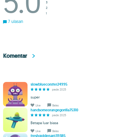
5.0
3
2
1
7 ulasan
Komentar
slowblueconifer24995
pada 2025
super
Like
Balas
handsomeorangegorilla75310
pada 2025
Betapa luar biasa
Like
Balas
freshgoldenant39385