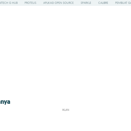
ITECH G HUB
PROTEUS
APLIKASI OPEN SOURCE
SPARKLE
CALIBRE
PEMBUAT G
anya
IKLAN