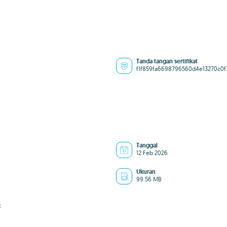
Tanda tangan sertifikat
f1f859fa6698796560d4e13270c0f
Tanggal
12 Feb 2026
Ukuran
99.56 MB
c