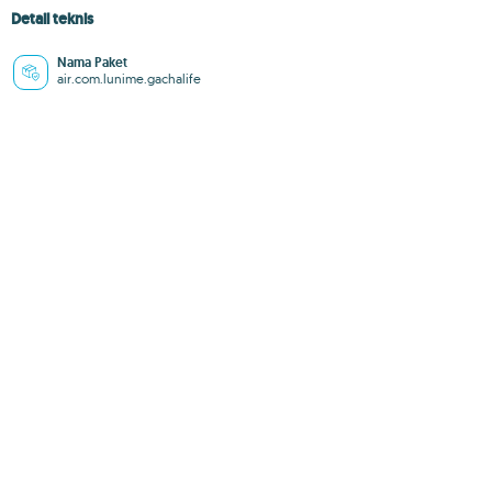
Detail teknis
Nama Paket
air.com.lunime.gachalife