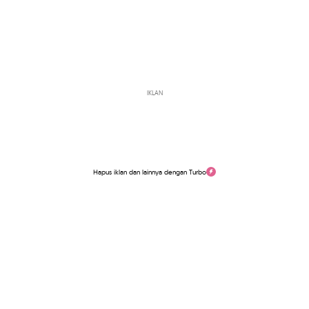
IKLAN
Hapus iklan dan lainnya dengan Turbo