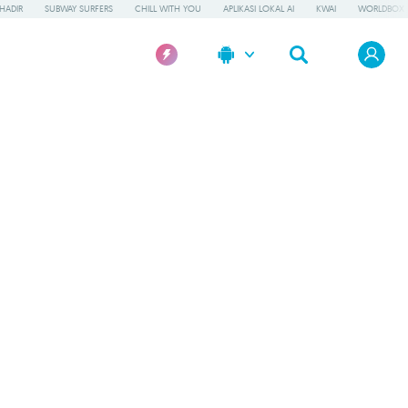
HADIR
SUBWAY SURFERS
CHILL WITH YOU
APLIKASI LOKAL AI
KWAI
WORLDBOX