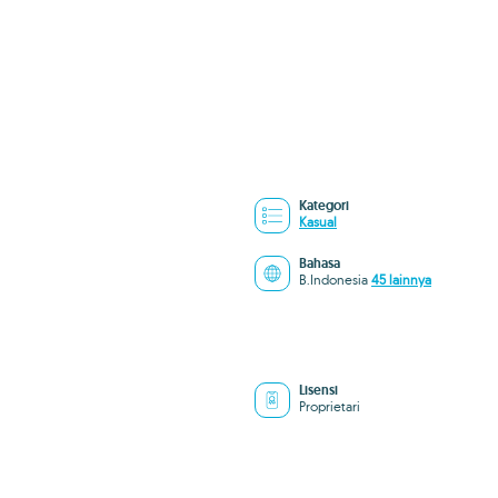
Kategori
Kasual
Bahasa
B.Indonesia
45 lainnya
Lisensi
Proprietari