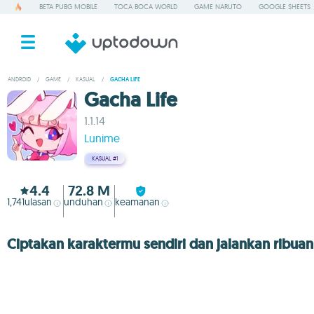
BETA PUBG MOBILE
TOCA BOCA WORLD
GAME NARUTO
GOOGLE SHEETS
ANDROID
/
GAME
/
KASUAL
/
GACHA LIFE
Gacha Life
1.1.14
Lunime
KASUAL
#1
4.4
72.8 M
1,741
ulasan
unduhan
keamanan
Ciptakan karaktermu sendiri dan jalankan ribua