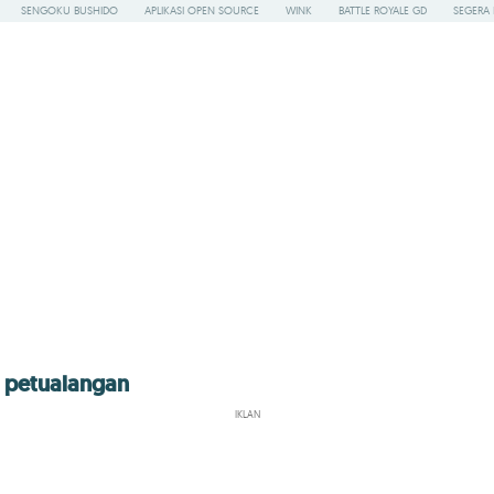
SENGOKU BUSHIDO
APLIKASI OPEN SOURCE
WINK
BATTLE ROYALE GD
SEGERA 
n petualangan
IKLAN