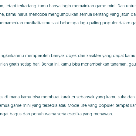
an, tetapi terkadang kamu hanya ingin memainkan game mini. Dan untu
ame, kamu harus mencoba mengumpulkan semua kentang yang jatuh dari at
mamerkan musikalitasmu saat beberapa lagu paling populer dalam g
kinkanmu memperoleh banyak objek dan karakter yang dapat kamu ta
an gratis setiap hari. Berkat ini, kamu bisa menambahkan tanaman, gau
batas di mana kamu bisa membuat karakter sebanyak yang kamu suka da
 semua game mini yang tersedia atau Mode Life yang populer, tempat k
g sangat bagus dan penuh warna serta estetika yang menawan.