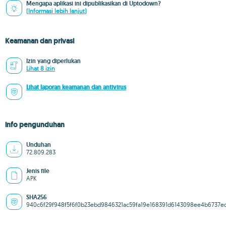
Mengapa aplikasi ini dipublikasikan di Uptodown?
(Informasi lebih lanjut)
Keamanan dan privasi
Izin yang diperlukan
Lihat 8 izin
Lihat laporan keamanan dan antivirus
info pengunduhan
Unduhan
72.809.283
Jenis file
APK
SHA256
940c6f29f948f5f6f0b23ebd9846321ac59fa19e168391d6143098ee4b6737e