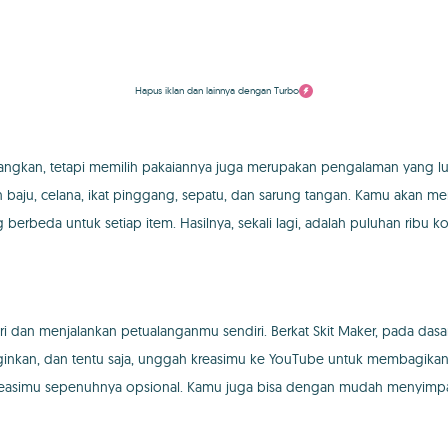
Hapus iklan dan lainnya dengan Turbo
ngkan, tetapi memilih pakaiannya juga merupakan pengalaman yang lu
u, celana, ikat pinggang, sepatu, dan sarung tangan. Kamu akan menem
 berbeda untuk setiap item. Hasilnya, sekali lagi, adalah puluhan ribu 
ri dan menjalankan petualanganmu sendiri. Berkat Skit Maker, pada dasa
inginkan, dan tentu saja, unggah kreasimu ke YouTube untuk membagika
 kreasimu sepenuhnya opsional. Kamu juga bisa dengan mudah menyimpa